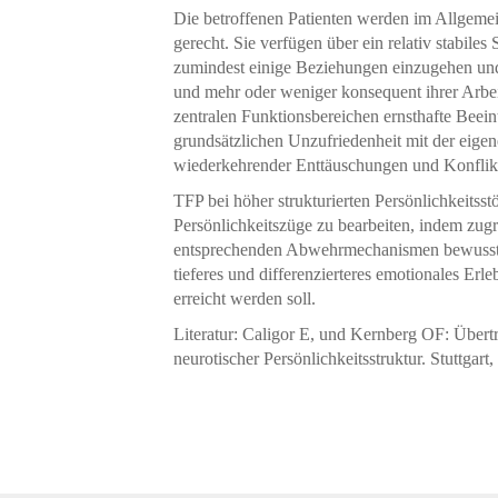
Die betroffenen Patienten werden im Allgeme
gerecht. Sie verfügen über ein relativ stabiles
zumindest einige Beziehungen einzugehen und 
und mehr oder weniger konsequent ihrer Arbe
zentralen Funktionsbereichen ernsthafte Beeint
grundsätzlichen Unzufriedenheit mit der eige
wiederkehrender Enttäuschungen und Konflik
TFP bei höher strukturierten Persönlichkeitsst
Persönlichkeitszüge zu bearbeiten, indem zugr
entsprechenden Abwehrmechanismen bewusst g
tieferes und differenzierteres emotionales Erle
erreicht werden soll.
Literatur: Caligor E, und Kernberg OF: Übert
neurotischer Persönlichkeitsstruktur. Stuttgart,