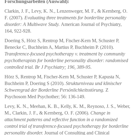
Forschungsarbeiten (Auswahl):
Clarkin, J. F., Levy, K. N., Lenzenweger, M. F., & Kernberg, O.
F. (2007).
Evaluating three treatments for borderline personality
disorder: A Multiwave Study.
American Journal of Psychiatry,
164, 922-928.
Doering S, Hörz S, Rentrop M, Fischer-Kern M, Schuster P,
Benecke C, Buchheim A, Martius P, Buchheim P. (2010).
Transference-focused psychotherapy v. treatment by community
psychotherapists for borderline personality disorder: randomised
controlled trial.
Br J Psychiatry; 196, 389-95.
Hörz S, Rentrop M, Fischer-Kern M, Schuster P, Kapusta N,
Buchheim P, Doering S (2010).
Strukturniveau und klinischer
Schweregrad der Borderline Persönlichkeitsstörung.
Z
Psychosom Med Psychother; 56: 136-149.
Levy, K. N., Meehan, K. B., Kelly, K. M., Reynoso, J. S., Weber,
M., Clarkin, J. F., & Kernberg, O. F. (2006).
Change in
attachment patterns and reflective function in a randomized
control trial of transference-focused psychotherapy for borderline
personality disorder.
Journal of Consulting and Clinical